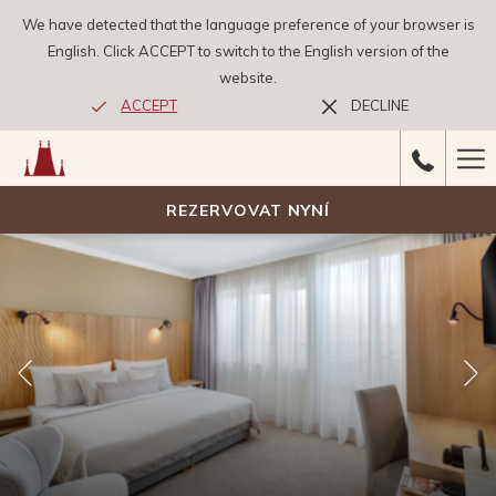
We have detected that the language preference of your browser is
English. Click ACCEPT to switch to the English version of the
website.
ACCEPT
DECLINE
Ha
Me
REZERVOVAT NYNÍ
Předchozí