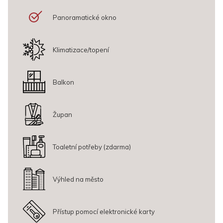
příjezdu.
Panoramatické okno
Superior pokoje nejsou vhodné k ubytování dětí do 6ti let. Do pokoje
nelze dát dětská postýlka ani přistýlka.
Klimatizace/topení
Konfigurace postele: manželská postel
Maximální počet osob: 2
Přistýlka: ne
Balkon
Dětská postýlka: ne
Děti do 6 let: ne
Župan
Panoramatická okna a balkón
Koupelna: vana nebo sprcha
Výhled: řeka a město
Toaletní potřeby (zdarma)
Zvířata: nepovolena
Vybavení pokoje: individuálně nastavitelná klimatizace, minibar,
Výhled na město
trezor, fén, SmartTV s vícejazyčnou nabídkou programů, Wi-Fi
zdarma, podlahové topení v koupelně, varná konvice a set na
přípravu kávy a čaje
Přístup pomocí elektronické karty
Speciální benefity – voda a sladká pozornost při příjezdu, kávovar