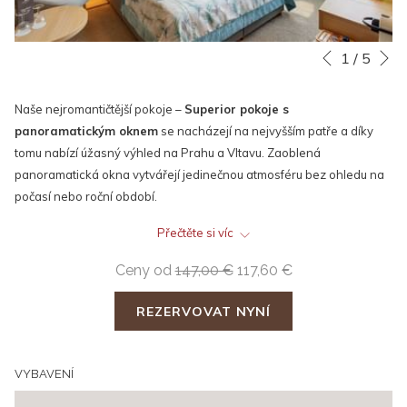
D
Slideshow
Clicking
1
/
5
Předchozí
control
on
buttons
the
Naše nejromantičtější pokoje –
Superior pokoje s
following
panoramatickým oknem
se nacházejí na nejvyšším patře a díky
links
tomu nabízí úžasný výhled na Prahu a Vltavu. Zaoblená
will
panoramatická okna vytvářejí jedinečnou atmosféru bez ohledu na
update
počasí nebo roční období.
the
content
Přečtěte si víc
Na balkóně si můžete vychutnat nejen nádherný výhled na město,
above
ale také ranní kávu nebo večerní oblíbený nápoj. .
Ceny od
147,00 €
117,60 €
Z bezpečnostích důvodů nemohou být na této kategorii být
REZERVOVAT NYNÍ
ubytované děti pod 6 let.
Moderní design dodává pocit nejvyššího luxusu. Variace benefitů
VYBAVENÍ
Vám zpříjemní pobyt - župany a pantofle, širší výběr toaletních
potřeb, kávovar Nespresso, láhev vody a sladká pozornost při