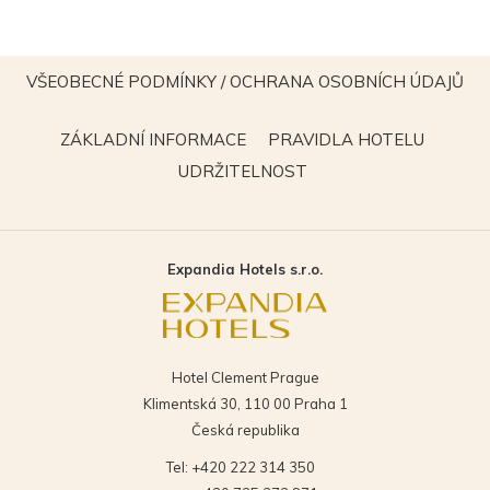
VŠEOBECNÉ PODMÍNKY / OCHRANA OSOBNÍCH ÚDAJŮ
OTEVŘE
SE
OTEVŘE
OTEVŘE
ZÁKLADNÍ INFORMACE
PRAVIDLA HOTELU
V
SE
SE
OTEVŘE
UDRŽITELNOST
NOVÉM
V
V
SE
OKNĚ
NOVÉM
NOVÉM
V
OKNĚ
OKNĚ
NOVÉM
Expandia Hotels s.r.o.
OKNĚ
Hotel Clement Prague
Klimentská 30, 110 00 Praha 1
Česká republika
Tel:
+420 222 314 350