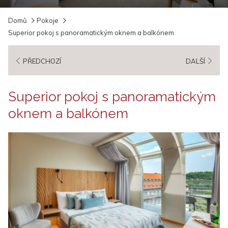
Slideshow
Clicking
Domů
Pokoje
control
on
Superior pokoj s panoramatickým oknem a balkónem
buttons
the
following
PŘEDCHOZÍ
DALŠÍ
links
will
update
Superior pokoj s panoramatickým
the
oknem a balkónem
content
above