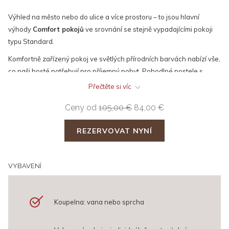
Výhled na město nebo do ulice a více prostoru – to jsou hlavní
výhody
Comfort pokojů
ve srovnání se stejně vypadajícími pokoji
typu Standard.
Komfortně zařízený pokoj ve světlých přírodních barvách nabízí vše,
co naši hosté potřebují pro příjemný pobyt. Pohodlné postele s
antialergickými lůžkovinami, pracovní stůl, telefon s přímou volbou a
Přečtěte si víc
rychlé Wi-Fi připojení ocení turisté, tak hosté cestující z pracovních
Ceny od
105,00 €
84,00 €
důvodů. Dvojitá okna zabrání i tomu nejmenšímu hluku zvenčí.
Individuálně nastavitelná klimatizace vám umožní nastavit teplotu
REZERVOVAT NYNÍ
místnosti podle své potřeby a podlahové vytápění v koupelně udělá
koupání ještě příjemnější.
Konfigurace postele: manželská postel nebo oddělená lůžka
VYBAVENÍ
Maximální počet osob: 2
Přistýlka: ne
Dětská postýlka: ano
Koupelna: vana nebo sprcha
Děti do 6 let: ano
Koupelna: vana nebo sprcha a rozšířená nabídka kosmetiky