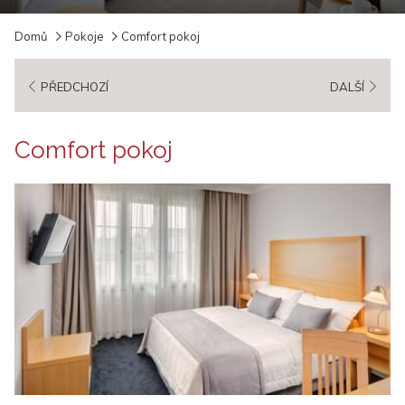
Slideshow
Clicking
Domů
Pokoje
Comfort pokoj
control
on
buttons
the
PŘEDCHOZÍ
DALŠÍ
following
links
will
Comfort pokoj
update
the
content
above