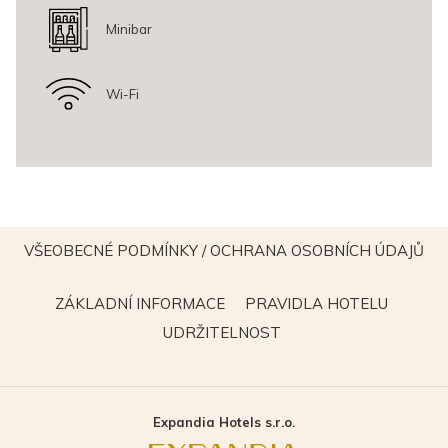
Minibar
Wi-Fi
VŠEOBECNÉ PODMÍNKY / OCHRANA OSOBNÍCH ÚDAJŮ
OTEVŘE
SE
OTEVŘE
OTEVŘE
ZÁKLADNÍ INFORMACE
PRAVIDLA HOTELU
V
SE
SE
OTEVŘE
UDRŽITELNOST
NOVÉM
V
V
SE
OKNĚ
NOVÉM
NOVÉM
V
OKNĚ
OKNĚ
NOVÉM
Expandia Hotels s.r.o.
OKNĚ