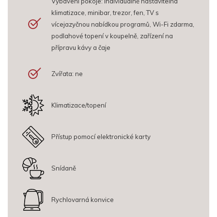
Vybavení pokoje: individuálně nastavitelná
Vybavení pokoje: individuálně nastavitelná klimatizace, minibar,
klimatizace, minibar, trezor, fen, TV s
trezor, fen, SmartTV s vícejazyčnou nabídkou programů, Wi-Fi
vícejazyčnou nabídkou programů, Wi-Fi zdarma,
zdarma, podlahové topení v koupelně, varná konvice a set na
podlahové topení v koupelně, zařízení na
přípravu kávy a čaje
přípravu kávy a čaje
Výhled: ulice
Zvířata: ne
Zvířata: ne
Klimatizace/topení
Přístup pomocí elektronické karty
Snídaně
Rychlovarná konvice