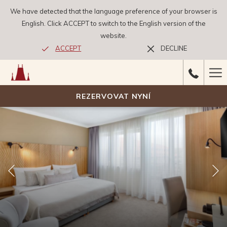
We have detected that the language preference of your browser is
English. Click ACCEPT to switch to the English version of the
website.
ACCEPT
DECLINE
Ha
Me
REZERVOVAT NYNÍ
Předchozí