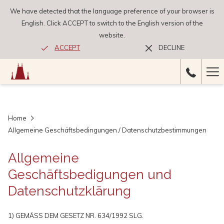
We have detected that the language preference of your browser is
English. Click ACCEPT to switch to the English version of the
website.
ACCEPT
DECLINE
Ha
Me
Home
Allgemeine Geschäftsbedingungen / Datenschutzbestimmungen
Allgemeine
Geschäftsbedigungen und
Datenschutzklärung
1) GEMÄSS DEM GESETZ NR. 634/1992 SLG.