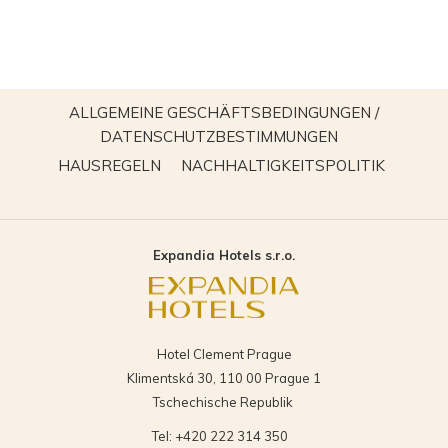
ALLGEMEINE GESCHÄFTSBEDINGUNGEN /
ÖFFNET
DATENSCHUTZBESTIMMUNGEN
SICH
ÖFFNET
ÖFFNET
HAUSREGELN
NACHHALTIGKEITSPOLITIK
IM
SICH
SICH
NEUEN
IM
IM
FENSTER
NEUEN
NEUEN
Expandia Hotels s.r.o.
FENSTER
FENSTE
Hotel Clement Prague
Klimentská 30, 110 00 Prague 1
Tschechische Republik
Tel:
+420 222 314 350