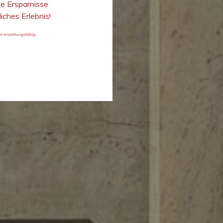
e Ersparnisse
iches Erlebnis!
cht erstattungsfähig.