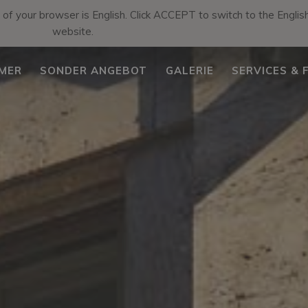
f your browser is English. Click ACCEPT to switch to the English
website.
MMER
SONDER ANGEBOT
GALERIE
SERVICES & F