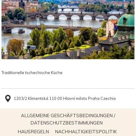
Traditionelle tschechische Küche
1203/2 Klimentská 110 00 Hlavní město Praha Czechia
ALLGEMEINE GESCHÄFTSBEDINGUNGEN /
ÖFFNET
DATENSCHUTZBESTIMMUNGEN
SICH
ÖFFNET
ÖFFNET
HAUSREGELN
NACHHALTIGKEITSPOLITIK