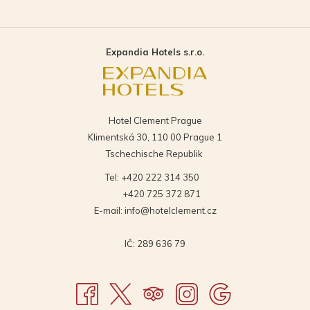
IM
SICH
SICH
NEUEN
IM
IM
FENSTER
NEUEN
NEUEN
Expandia Hotels s.r.o.
FENSTER
FENSTE
Hotel Clement Prague
Klimentská 30, 110 00 Prague 1
Tschechische Republik
Tel:
+420 222 314 350
+420 725 372 871
E-mail:
info@hotelclement.cz
IČ: 289 636 79