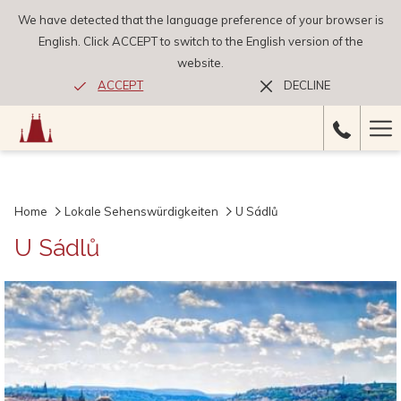
We have detected that the language preference of your browser is
English. Click ACCEPT to switch to the English version of the
website.
ACCEPT
DECLINE
Ha
Me
Home
Lokale Sehenswürdigkeiten
U Sádlů
U Sádlů