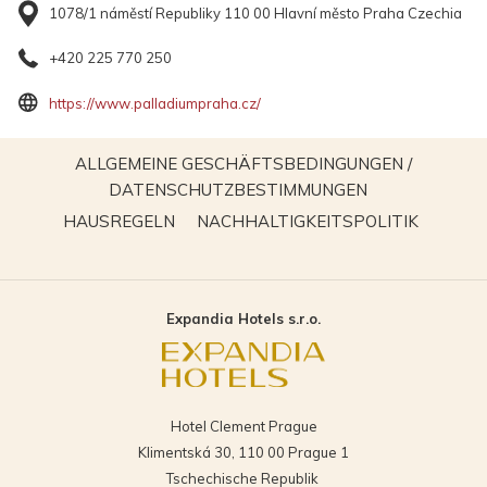
1078/1 náměstí Republiky 110 00 Hlavní město Praha Czechia
+420 225 770 250
Öffnet
https://www.palladiumpraha.cz/
sich
im
ALLGEMEINE GESCHÄFTSBEDINGUNGEN /
neuen
ÖFFNET
DATENSCHUTZBESTIMMUNGEN
Fenster
SICH
ÖFFNET
ÖFFNET
HAUSREGELN
NACHHALTIGKEITSPOLITIK
IM
SICH
SICH
NEUEN
IM
IM
FENSTER
NEUEN
NEUEN
Expandia Hotels s.r.o.
FENSTER
FENSTE
Hotel Clement Prague
Klimentská 30, 110 00 Prague 1
Tschechische Republik