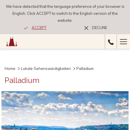
We have detected that the language preference of your browser is
English. Click ACCEPT to switch to the English version of the
website.
ACCEPT
DECLINE
Ha
Me
Home
Lokale Sehenswürdigkeiten
Palladium
Palladium