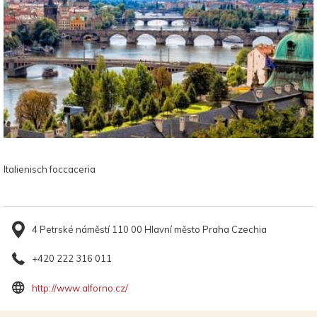
Italienisch foccaceria
4 Petrské náměstí 110 00 Hlavní město Praha Czechia
+420 222 316 011
Öffnet
http://www.alforno.cz/
sich