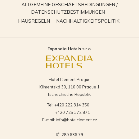
im
ALLGEMEINE GESCHÄFTSBEDINGUNGEN /
neuen
ÖFFNET
DATENSCHUTZBESTIMMUNGEN
Fenster
SICH
ÖFFNET
ÖFFNET
HAUSREGELN
NACHHALTIGKEITSPOLITIK
IM
SICH
SICH
NEUEN
IM
IM
FENSTER
NEUEN
NEUEN
Expandia Hotels s.r.o.
FENSTER
FENSTE
Hotel Clement Prague
Klimentská 30, 110 00 Prague 1
Tschechische Republik
Tel:
+420 222 314 350
+420 725 372 871
E-mail:
info@hotelclement.cz
IČ: 289 636 79