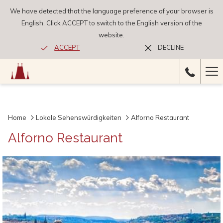
We have detected that the language preference of your browser is
English. Click ACCEPT to switch to the English version of the
website.
ACCEPT
DECLINE
Ha
Me
Home
Lokale Sehenswürdigkeiten
Alforno Restaurant
Alforno Restaurant