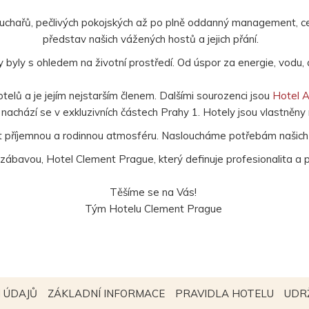
uchařů, pečlivých pokojských až po plně oddanný management, ce
představ našich vážených hostů a jejich přání.
byly s ohledem na životní prostředí. Od úspor za energie, vodu, a
elů a je jejím nejstarším členem. Dalšími sourozenci jsou
Hotel A
nachází se v exkluzivních částech Prahy 1. Hotely jsou vlastněny
it příjemnou a rodinnou atmosféru. Nasloucháme potřebám našich
 zábavou, Hotel Clement Prague, který definuje profesionalita a 
Těšíme se na Vás!
Tým Hotelu Clement Prague
OTEVŘE
OTEVŘE
OTEVŘ
 ÚDAJŮ
ZÁKLADNÍ INFORMACE
PRAVIDLA HOTELU
UDR