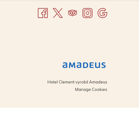
SE
V
M
NOVÉM
OKNĚ
Hotel Clement vyrobil
Amadeus
Manage Cookies