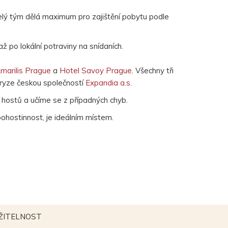
lý tým dělá maximum pro zajištění pobytu podle
ž po lokální potraviny na snídaních.
marilis Prague
a
Hotel Savoy Prague
. Všechny tři
 ryze českou společností
Expandia a.s.
 hostů a učíme se z případných chyb.
pohostinnost, je ideálním místem.
E
OTEVŘE
ŽITELNOST