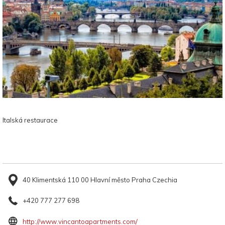
Italská restaurace
40 Klimentská 110 00 Hlavní město Praha Czechia
+420 777 277 698
Otevře
http://www.vincantoapartments.com/