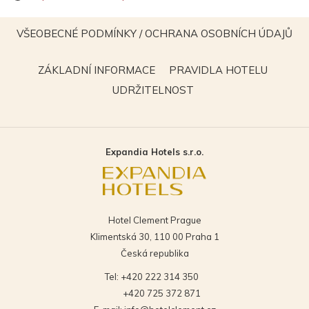
se
v
VŠEOBECNÉ PODMÍNKY / OCHRANA OSOBNÍCH ÚDAJŮ
novém
OTEVŘE
okně
SE
OTEVŘE
OTEVŘE
ZÁKLADNÍ INFORMACE
PRAVIDLA HOTELU
V
SE
SE
OTEVŘE
UDRŽITELNOST
NOVÉM
V
V
SE
OKNĚ
NOVÉM
NOVÉM
V
OKNĚ
OKNĚ
NOVÉM
Expandia Hotels s.r.o.
OKNĚ
Hotel Clement Prague
Klimentská 30, 110 00 Praha 1
Česká republika
Tel:
+420 222 314 350
+420 725 372 871