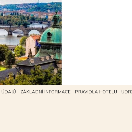
OTEVŘE
OTEVŘE
OTEVŘ
 ÚDAJŮ
ZÁKLADNÍ INFORMACE
PRAVIDLA HOTELU
UDR
SE
SE
SE
V
V
V
NOVÉM
NOVÉM
NOVÉ
OKNĚ
OKNĚ
OKNĚ