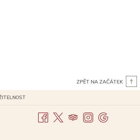
ZPĚT NA ZAČÁTEK
E
OTEVŘE
ŽITELNOST
SE
V
M
NOVÉM
OKNĚ