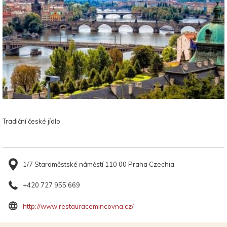
Tradiční české jídlo
1/7 Staroměstské náměstí 110 00 Praha Czechia
+420 727 955 669
Otevře
http://www.restauracemincovna.cz/
se