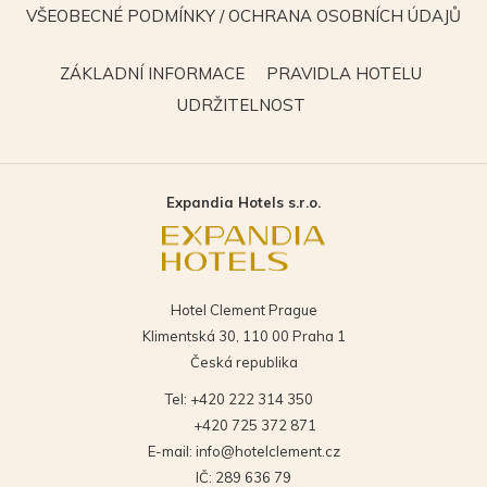
v
VŠEOBECNÉ PODMÍNKY / OCHRANA OSOBNÍCH ÚDAJŮ
novém
OTEVŘE
okně
SE
OTEVŘE
OTEVŘE
ZÁKLADNÍ INFORMACE
PRAVIDLA HOTELU
V
SE
SE
OTEVŘE
UDRŽITELNOST
NOVÉM
V
V
SE
OKNĚ
NOVÉM
NOVÉM
V
OKNĚ
OKNĚ
NOVÉM
Expandia Hotels s.r.o.
OKNĚ
Hotel Clement Prague
Klimentská 30, 110 00 Praha 1
Česká republika
Tel:
+420 222 314 350
+420 725 372 871
E-mail:
info@hotelclement.cz
IČ: 289 636 79