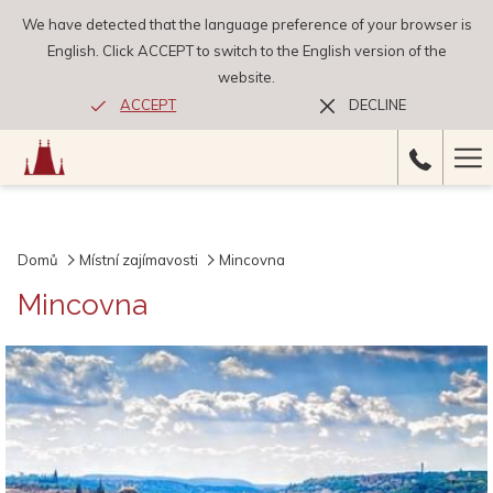
We have detected that the language preference of your browser is
English. Click ACCEPT to switch to the English version of the
website.
ACCEPT
DECLINE
Ha
Me
Domů
Místní zajímavosti
Mincovna
Mincovna