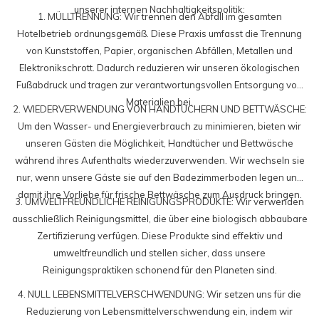
unserer internen Nachhaltigkeitspolitik:
1. MÜLLTRENNUNG: Wir trennen den Abfall im gesamten
Hotelbetrieb ordnungsgemäß. Diese Praxis umfasst die Trennung
von Kunststoffen, Papier, organischen Abfällen, Metallen und
Elektronikschrott. Dadurch reduzieren wir unseren ökologischen
Fußabdruck und tragen zur verantwortungsvollen Entsorgung von
Materialien bei.
2. WIEDERVERWENDUNG VON HANDTÜCHERN UND BETTWÄSCHE:
Um den Wasser- und Energieverbrauch zu minimieren, bieten wir
unseren Gästen die Möglichkeit, Handtücher und Bettwäsche
während ihres Aufenthalts wiederzuverwenden. Wir wechseln sie
nur, wenn unsere Gäste sie auf den Badezimmerboden legen und
damit ihre Vorliebe für frische Bettwäsche zum Ausdruck bringen.
3. UMWELTFREUNDLICHE REINIGUNGSPRODUKTE: Wir verwenden
ausschließlich Reinigungsmittel, die über eine biologisch abbaubare
Zertifizierung verfügen. Diese Produkte sind effektiv und
umweltfreundlich und stellen sicher, dass unsere
Reinigungspraktiken schonend für den Planeten sind.
4. NULL LEBENSMITTELVERSCHWENDUNG: Wir setzen uns für die
Reduzierung von Lebensmittelverschwendung ein, indem wir