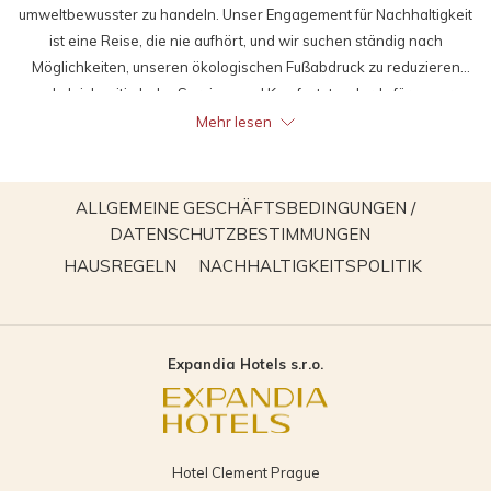
umweltbewusster zu handeln. Unser Engagement für Nachhaltigkeit
ist eine Reise, die nie aufhört, und wir suchen ständig nach
Möglichkeiten, unseren ökologischen Fußabdruck zu reduzieren
und gleichzeitig hohe Service- und Komfortstandards für unsere
wertvollen Gäste aufrechtzuerhalten.
Mehr lesen
ALLGEMEINE GESCHÄFTSBEDINGUNGEN /
ÖFFNET
DATENSCHUTZBESTIMMUNGEN
SICH
ÖFFNET
ÖFFNET
HAUSREGELN
NACHHALTIGKEITSPOLITIK
IM
SICH
SICH
NEUEN
IM
IM
FENSTER
NEUEN
NEUEN
Expandia Hotels s.r.o.
FENSTER
FENSTE
Hotel Clement Prague