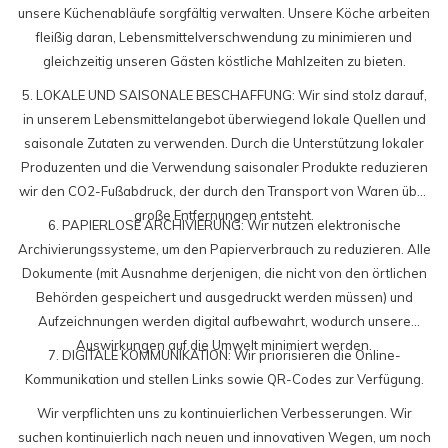
unsere Küchenabläufe sorgfältig verwalten. Unsere Köche arbeiten
fleißig daran, Lebensmittelverschwendung zu minimieren und
gleichzeitig unseren Gästen köstliche Mahlzeiten zu bieten.
5. LOKALE UND SAISONALE BESCHAFFUNG: Wir sind stolz darauf,
in unserem Lebensmittelangebot überwiegend lokale Quellen und
saisonale Zutaten zu verwenden. Durch die Unterstützung lokaler
Produzenten und die Verwendung saisonaler Produkte reduzieren
wir den CO2-Fußabdruck, der durch den Transport von Waren über
große Entfernungen entsteht.
6. PAPIERLOSE ARCHIVIERUNG: Wir nutzen elektronische
Archivierungssysteme, um den Papierverbrauch zu reduzieren. Alle
Dokumente (mit Ausnahme derjenigen, die nicht von den örtlichen
Behörden gespeichert und ausgedruckt werden müssen) und
Aufzeichnungen werden digital aufbewahrt, wodurch unsere
Auswirkungen auf die Umwelt minimiert werden.
7. DIGITALE KOMMUNIKATION: Wir priorisieren die Online-
Kommunikation und stellen Links sowie QR-Codes zur Verfügung.
Wir verpflichten uns zu kontinuierlichen Verbesserungen. Wir
suchen kontinuierlich nach neuen und innovativen Wegen, um noch